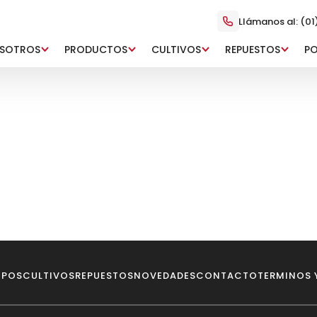
Llámanos al: (01
SOTROS
PRODUCTOS
CULTIVOS
REPUESTOS
P
IPOS
CULTIVOS
REPUESTOS
NOVEDADES
CONTACTO
TERMINOS 