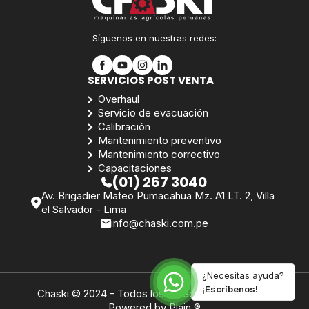
Síguenos en nuestras redes:
SERVICIOS POST VENTA
Overhaul
Servicio de evacuación
Calibración
Mantenimiento preventivo
Mantenimiento correctivo
Capacitaciones
(01) 267 3040
Av. Brigadier Mateo Pumacahua Mz. A1 LT. 2, Villa
el Salvador - Lima
info@chaski.com.pe
¿Necesitas ayuda?
¡Escríbenos!
Chaski © 2024 - Todos los derechos reservados.
Powered by Plain ®