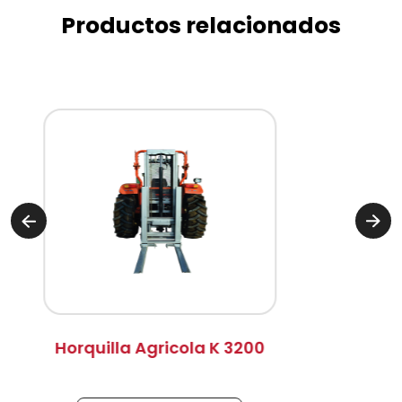
Productos relacionados
uilla Agricola K 3200
Pulveri