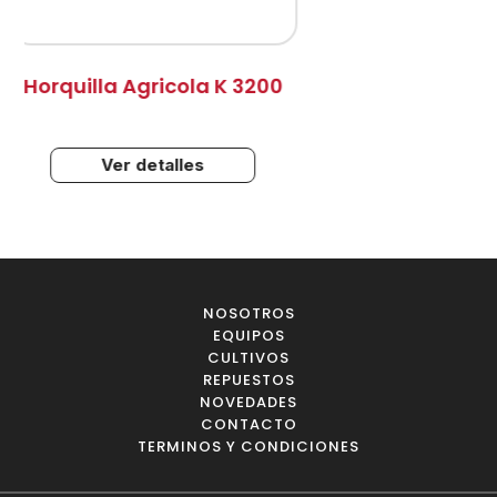
lla Agricola K 3200
Pulveriz
6
Ver detalles
V
NOSOTROS
EQUIPOS
CULTIVOS
REPUESTOS
NOVEDADES
CONTACTO
TERMINOS Y CONDICIONES